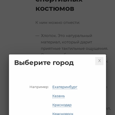
костюмов
К ним можно отнести:
Хлопок. Это натуральный
материал, который дарит
приятные тактильные ощущения.
Однако он быстро выгорает под
Выберите город
воздействием ультрафиолетовых
лучей. Стирать его можно при
температуре не более +30
градусов по Цельсию. Хлопок не
растягивается, поэтому костюмы
Например:
Екатеринбург
из него подходят не для всех
Казань
видов спорта.
Краснодар
Лайкру. Это эластичный материал,
Красноярск
который отлично растягивается.