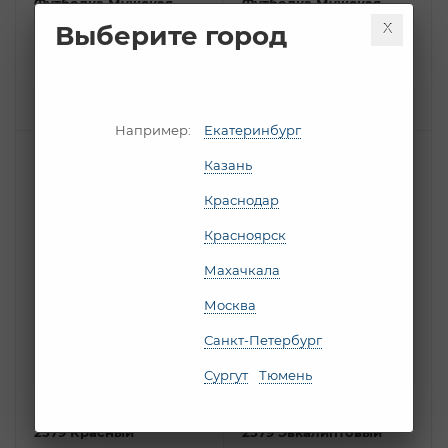
Футболка Мужская
Футболка Мужская
35217 Голубой
35217 Горький шоколад
Выберите город
Есть в наличии
Есть в наличии
ПОДРОБНЕЕ
ПОДРОБНЕЕ
Например:
Екатеринбург
Честный знак
Честный знак
Казань
Краснодар
Красноярск
Махачкала
Москва
Санкт-Петербург
Сургут
Тюмень
Футболка Женская
Футболка Женская
2579 Красный
2579 Эвкалиптовый