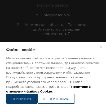
ЗАКАЗАТЬ ЗВОНОК
info@descrip.ru
Московская область, г. Балашиха,
ш. Энтузиастов, Западная
промзона, д. 7
Файлы cookie
Мы используем файлы cookie, разработанные нашими
специалистами и третьими лицами, для анализа событий
на нашем веб-сайте, что позволяет нам улучшать
взаимодействие с пользователями и обслуживание.
Продолжая просмотр страниц нашего сайта, вы
принимаете условия его использования. Более
descrip.ru 2026 ©
Карта сайта
подробные сведения смотрите в нашей
Политике в
отношении файлов Cookie
.
ПРИНИМАЮ
НЕ ПРИНИМАЮ