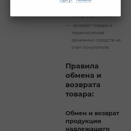
обмен на похожий
товар с доплатой;
возврат товара и
перечисление
денежных средств на
счёт покупателя.
Правила
обмена и
возврата
товара:
Обмен и возврат
продукции
надлежащего