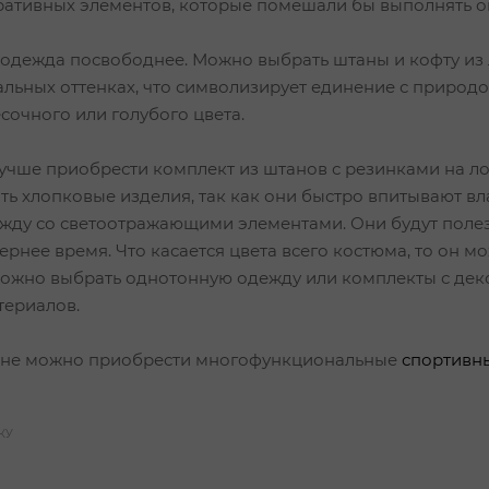
ативных элементов, которые помешали бы выполнять 
 одежда посвободнее. Можно выбрать штаны и кофту из 
альных оттенках, что символизирует единение с природо
сочного или голубого цвета.
учше приобрести комплект из штанов с резинками на ло
ть хлопковые изделия, так как они быстро впитывают в
жду со светоотражающими элементами. Они будут полезн
ернее время. Что касается цвета всего костюма, то он 
Можно выбрать однотонную одежду или комплекты с дек
териалов.
ине можно приобрести многофункциональные
спортивн
КУ