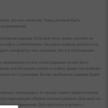
юма, это его качество. Ткань должна быть
 искривлений.
ортивная одежда. Если для лета нужен костюм из
 кофту с утеплителем. На осень и весну достаточно
удет комфортно как на улице, так и в помещении.
 независимо от его стиля (одежда может быть
нькие или большие штаны и кофты. Даже при выборе
имум на 1-2 размера. Более свободная одежда будет
улярных тренировок, то лучше отдать предпочтение
й, подходящей обувью и аксессуарами. Для зала не
торые упражнения. Для прогулок и встреч с