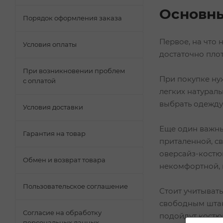
Основны
Порядок оформления заказа
Первое, на что 
Условия оплаты
достаточно пло
При возникновении проблем
При покупке нуж
с оплатой
легких натураль
выбрать одежду 
Условия доставки
Еще один важны
Гарантия на товар
приталенной, с
оверсайз-костю
Обмен и возврат товара
некомфортной, в
Пользовательское соглашение
Стоит учитыват
свободным штан
Согласие на обработку
подойдут костю
персональных данных