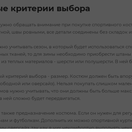
е критерии выбора
нужно обращать внимание при покупке спортивного кост
тной, швы ровными, все детали соединены без складок и
но учитывать сезон, в который будет использоваться сп
ных тканей, то для зимы необходимо приобрести штаны и
из теплых материалов - шерсти или полушерсти. В ней б
й критерий выбора - размер. Костюм должен быть впору
вободной или оверсайз). Нельзя покупать слишком мале
мов нужно учитывать, что они должны быть больше макс
 ней сложно будет передвигаться.
ь также предназначение костюма. Если он нужен для рег
ам и футболкам. Дополнить их можно спортивной куртко
мы оверсайз, так как в них некомфортно выполнять неко