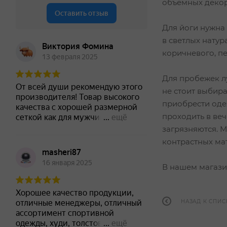
объемных декор
Для йоги нужна
в светлых натур
коричневого, пе
Для пробежек л
не стоит выбира
приобрести оде
проходить в веч
загрязняются. 
контрастных ма
В нашем магаз
НАЗАД К СПИС