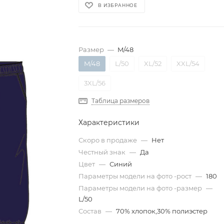
В ИЗБРАННОЕ
Размер
—
M/48
M/48
L/50
XL/52
XXL/54
3XL/56
Таблица размеров
Характеристики
Скоро в продаже
—
Нет
Честный знак
—
Да
Цвет
—
Синий
Параметры модели на фото -рост
—
180
Параметры модели на фото -размер
—
L/50
Состав
—
70% хлопок,30% полиэстер