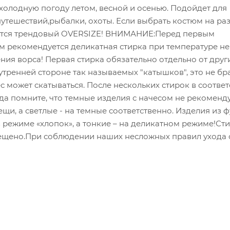
а холодную погоду летом, весной и осенью. Подойдет для
путешествий,рыбалки, охоты. Если выбрать костюм на ра
чится трендовый OVERSIZE! ВНИМАНИЕ:Перед первым
м рекомендуется деликатная стирка при температуре не
ения ворса! Первая стирка обязательно отдельно от друг
утренней стороне так называемых "катышков", это не бр
 может скатываться. После нескольких стирок в соответ
да помните, что темные изделия с начесом не рекоменд
щи, а светлые - на темные соответственно. Изделия из ф
режиме «хлопок», а тонкие – на деликатном режиме!Сти
рещено.При соблюдении наших несложных правил ухода