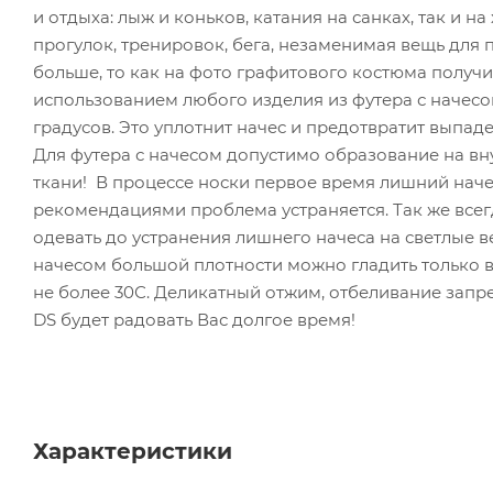
и отдыха: лыж и коньков, катания на санках, так и н
прогулок, тренировок, бега, незаменимая вещь для 
больше, то как на фото графитового костюма полу
использованием любого изделия из футера с начесо
градусов. Это уплотнит начес и предотвратит выпад
Для футера с начесом допустимо образование на вн
ткани! В процессе носки первое время лишний начес
рекомендациями проблема устраняется. Так же всег
одевать до устранения лишнего начеса на светлые ве
начесом большой плотности можно гладить только в 
не более 30С. Деликатный отжим, отбеливание зап
DS будет радовать Вас долгое время!
Характеристики