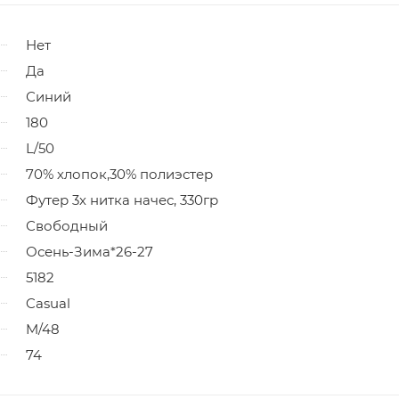
Нет
Да
Синий
180
L/50
70% хлопок,30% полиэстер
Футер 3х нитка начес, 330гр
Свободный
Осень-Зима*26-27
5182
Casual
M/48
74