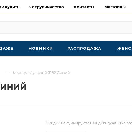
ак купить
Сотрудничество
Контакты
Магазины
ОДАЖЕ
НОВИНКИ
РАСПРОДАЖА
ЖЕНС
—
Костюм Мужской 5182 Синий
Синий
Скидки не суммируются. Индивидуальные раз