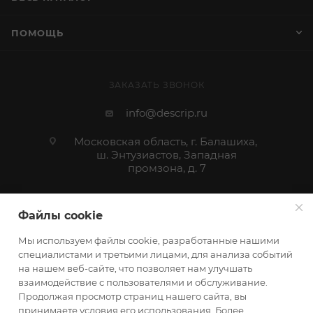
ПОМОЩЬ
ЗАКАЗАТЬ ЗВОНОК
info@descrip.ru
Московская область, г. Балашиха,
ш. Энтузиастов, Западная
промзона, д. 7
Файлы cookie
Мы используем файлы cookie, разработанные нашими
специалистами и третьими лицами, для анализа событий
на нашем веб-сайте, что позволяет нам улучшать
взаимодействие с пользователями и обслуживание.
Продолжая просмотр страниц нашего сайта, вы
принимаете условия его использования. Более