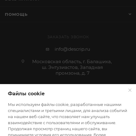
ПОМОЩЬ
ЗАКАЗАТЬ ЗВОНОК
info@descrip.ru
Московская область, г. Балашиха,
ш. Энтузиастов, Западная
промзона, д. 7
Файлы cookie
Мы используем файлы cookie, разработанные нашими
специалистами и третьими лицами, для анализа событий
на нашем веб-сайте, что позволяет нам улучшать
взаимодействие с пользователями и обслуживание.
Продолжая просмотр страниц нашего сайта, вы
принимаете условия его использования. Более