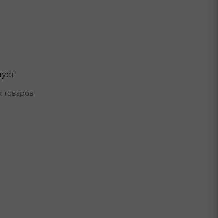
пуст
х товаров