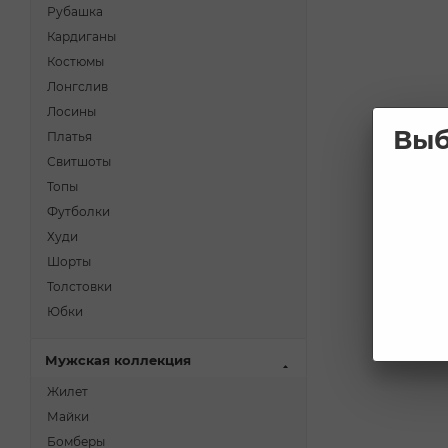
Рубашка
Кардиганы
Костюмы
Лонгслив
Лосины
Выб
Платья
Свитшоты
Топы
Футболки
Худи
Шорты
Толстовки
Юбки
Мужская коллекция
Жилет
Майки
Бомберы