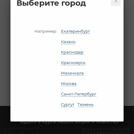
Выберите город
Сотрудничество
Порядок оформления
заказа
Условия оплаты
Например:
Екатеринбург
Условия доставки
Казань
Гарантия на товар
Пользовательское
Краснодар
соглашение
Красноярск
Согласие на обработку
Махачкала
персональных данных
При возникновении
Москва
проблем с оплатой
Санкт-Петербург
Сургут
Тюмень
Будьте в курсе наших акций и новостей