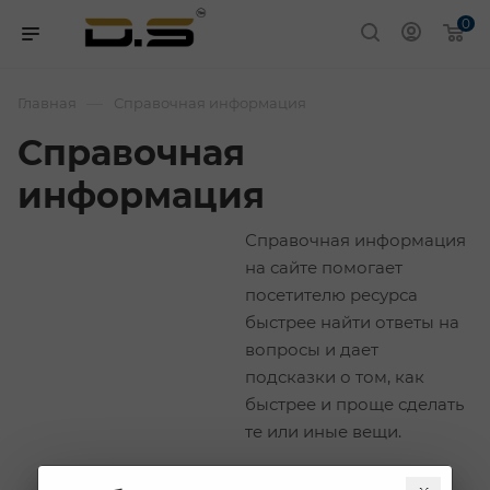
0
—
Главная
Справочная информация
Справочная
информация
Справочная информация
на сайте помогает
посетителю ресурса
быстрее найти ответы на
вопросы и дает
подсказки о том, как
быстрее и проще сделать
те или иные вещи.
Партнеры