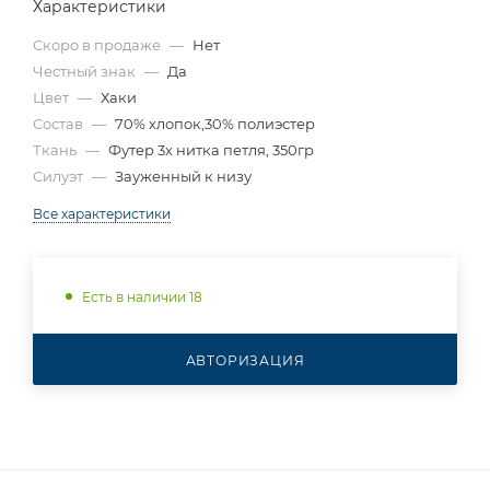
Характеристики
Скоро в продаже
—
Нет
Честный знак
—
Да
Цвет
—
Хаки
Состав
—
70% хлопок,30% полиэстер
Ткань
—
Футер 3х нитка петля, 350гр
Силуэт
—
Зауженный к низу
Все характеристики
Есть в наличии 18
АВТОРИЗАЦИЯ