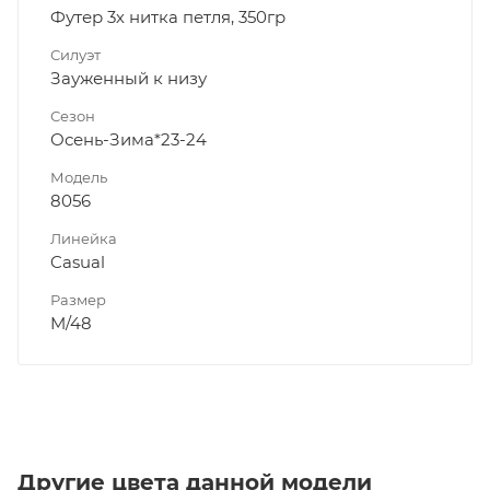
Футер 3х нитка петля, 350гр
Силуэт
Зауженный к низу
Сезон
Осень-Зима*23-24
Модель
8056
Линейка
Casual
Размер
M/48
Другие цвета данной модели