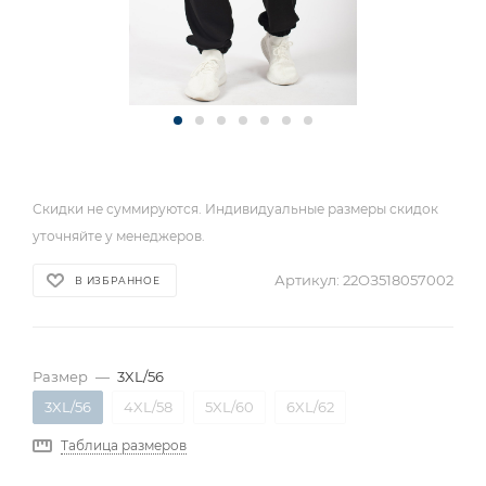
Скидки не суммируются. Индивидуальные размеры скидок
уточняйте у менеджеров.
Артикул:
22ОЗ518057002
В ИЗБРАННОЕ
Размер
—
3XL/56
3XL/56
4XL/58
5XL/60
6XL/62
Таблица размеров