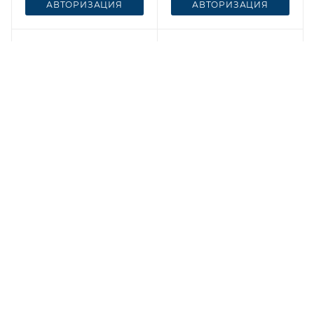
АВТОРИЗАЦИЯ
АВТОРИЗАЦИЯ
Честный знак
Честный знак
Худи Мужское 4051
Худи Мужское 4051
Темный синий
Антрацитовый
Есть в наличии 41
Есть в наличии 34
АВТОРИЗАЦИЯ
АВТОРИЗАЦИЯ