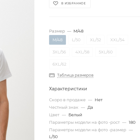
В ИЗБРАННОЕ
Размер
—
M/48
M/48
L/50
XL/52
XXL/54
3XL/56
4XL/58
5XL/60
6XL/62
Таблица размеров
Характеристики
Скоро в продаже
—
Нет
Честный знак
—
Да
Цвет
—
Белый
Параметры модели на фото -рост
—
180
Параметры модели на фото -размер
—
L/50