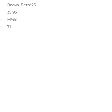
Весна-Лето*25
35195
M/48
71