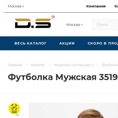
Компания
К
Москва
Москва
ВЕСЬ КАТАЛОГ
АКЦИИ
СКОРО В ПР
—
—
—
Главная
Каталог
Мужская коллекция
Футболк
Футболка Мужская 351
Честный знак