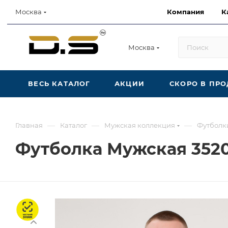
Компания
К
Москва
Москва
ВЕСЬ КАТАЛОГ
АКЦИИ
СКОРО В ПР
—
—
—
Главная
Каталог
Мужская коллекция
Футболк
Футболка Мужская 352
Честный знак