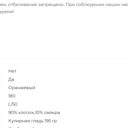
тжим, отбеливание запрещено. При соблюдении наших н
время!
Нет
Да
Оранжевый
180
L/50
90% хлопок,10% лайкра
Кулирная гладь 195 гр