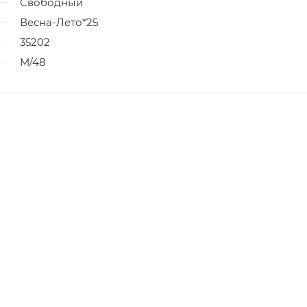
Свободный
Весна-Лето*25
35202
M/48