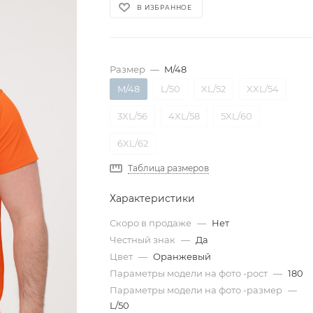
В ИЗБРАННОЕ
Размер
—
M/48
M/48
L/50
XL/52
XXL/54
3XL/56
4XL/58
5XL/60
6XL/62
Таблица размеров
Характеристики
Скоро в продаже
—
Нет
Честный знак
—
Да
Цвет
—
Оранжевый
Параметры модели на фото -рост
—
180
Параметры модели на фото -размер
—
L/50