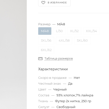
В ИЗБРАННОЕ
Размер
—
M/48
M/48
L/50
XL/52
XXL/54
3XL/56
4XL/58
5XL/60
6XL/62
Таблица размеров
Характеристики
Скоро в продаже
—
Нет
Честный знак
—
Да
Цвет
—
Черный
Состав
—
93% хлопок,7% лайкра
Ткань
—
Футер 2х нитка, 250 гр
Силуэт
—
Свободный