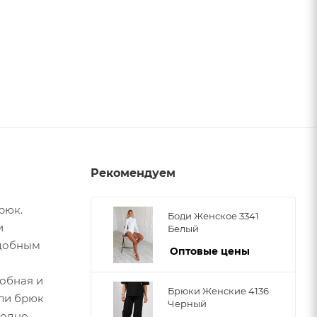
Рекомендуем
рюк.
Боди Женское 3341
и
Белый
удобным
Оптовые цены
добная и
Брюки Женские 4136
ели брюк
Черный
бодно