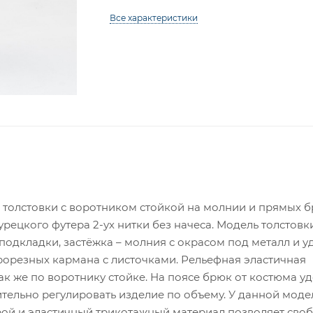
Все характеристики
 толстовки с воротником стойкой на молнии и прямых б
рецкого футера 2-ух нитки без начеса. Модель толстовк
 подкладки, застёжка – молния с окрасом под металл и 
рорезных кармана с листочками. Рельефная эластичная
ак же по воротнику стойке. На поясе брюк от костюма у
тельно регулировать изделие по объему. У данной мод
ой и эластичный трикотажный материал позволяет сво