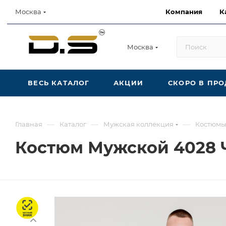
Компания
К
Москва
Москва
ВЕСЬ КАТАЛОГ
АКЦИИ
СКОРО В ПР
—
—
—
Главная
Каталог
Мужская коллекция
Костюмы
Костюм Мужской 4028
Честный знак