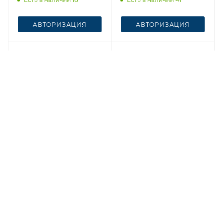
АВТОРИЗАЦИЯ
АВТОРИЗАЦИЯ
Честный знак
Честный знак
Толстовка Мужская
Худи Мужское 4051
5198 Темный серый
Антрацитовый
Есть в наличии 2
Есть в наличии 34