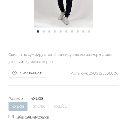
Скидки не суммируются. Индивидуальные размеры скидок
уточняйте у менеджеров.
Артикул:
26ОЗ325506006
В ИЗБРАННОЕ
Размер
—
4XL/58
4XL/58
5XL/60
6XL/62
Таблица размеров