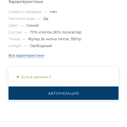
Характеристики
Скоро в продаже
—
Нет
Честный знак
—
Да
Цвет
—
Синий
Состав
—
70% хлопок,30% полиэстер
Ткань
—
Футер 3х нитка петля, 350гр
Силуэт
—
Свободный
Все характеристики
Есть в наличии 5
АВТОРИЗАЦИЯ