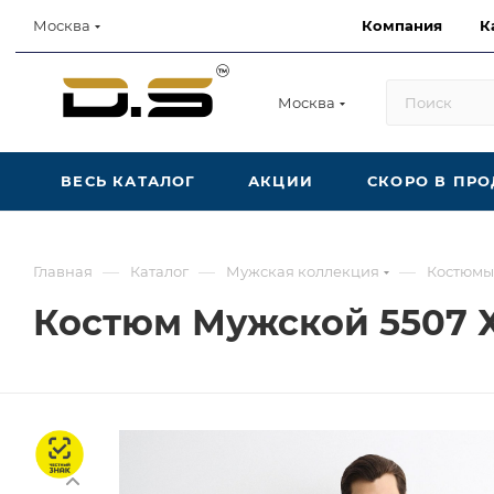
Компания
К
Москва
Москва
ВЕСЬ КАТАЛОГ
АКЦИИ
СКОРО В ПР
—
—
—
Главная
Каталог
Мужская коллекция
Костюмы
Костюм Мужской 5507 
Честный знак