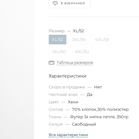
В ИЗБРАННОЕ
Размер
—
XL/52
XL/52
3XL/56
4XL/58
5XL/60
6XL/62
Таблица размеров
Характеристики
Скоро в продаже
—
Нет
Честный знак
—
Да
Цвет
—
Хаки
Состав
—
70% хлопок,30% полиэстер
Ткань
—
Футер 3х нитка петля, 350гр
Силуэт
—
Свободный
Все характеристики