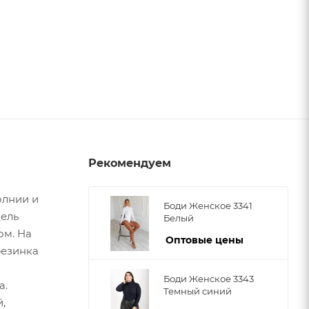
Рекомендуем
олнии и
Боди Женское 3341
дель
Белый
ом. На
Оптовые цены
резинка
Боди Женское 3343
а.
Темный синий
,