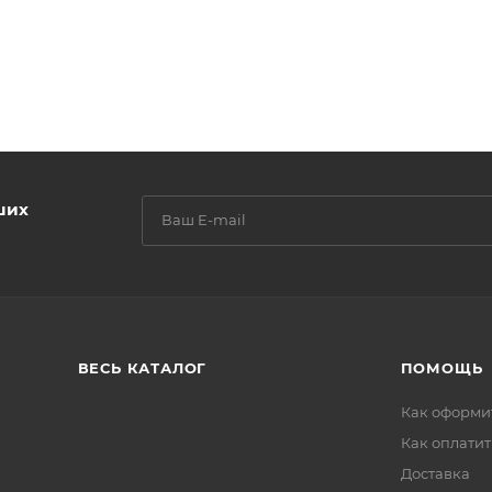
Толстовка Мужская
Толстовка Мужск
4035 Хаки
4036 Черный
Есть в наличии 2
Есть в наличии 64
ЦИЯ
АВТОРИЗАЦИЯ
АВТОР
Честный знак
Честный знак