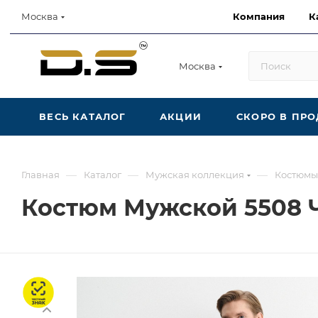
Компания
К
Москва
Москва
ВЕСЬ КАТАЛОГ
АКЦИИ
СКОРО В ПР
—
—
—
Главная
Каталог
Мужская коллекция
Костюмы
Костюм Мужской 5508 
Честный знак