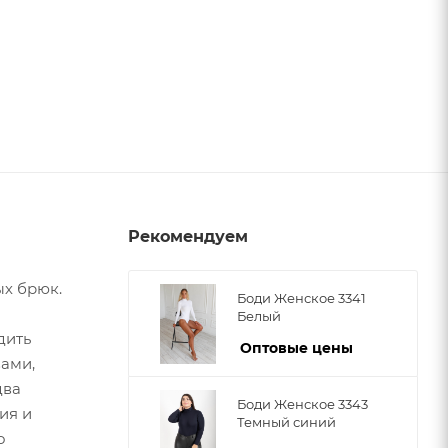
Рекомендуем
ых брюк.
Боди Женское 3341
Белый
дить
Оптовые цены
вами,
два
Боди Женское 3343
ия и
Темный синий
о