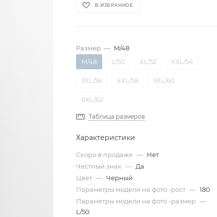
В ИЗБРАННОЕ
Размер
—
M/48
M/48
L/50
XL/52
XXL/54
3XL/56
4XL/58
5XL/60
6XL/62
Таблица размеров
Характеристики
Скоро в продаже
—
Нет
Честный знак
—
Да
Цвет
—
Черный
Параметры модели на фото -рост
—
180
Параметры модели на фото -размер
—
L/50