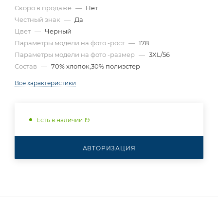
Скоро в продаже
—
Нет
Честный знак
—
Да
Цвет
—
Черный
Параметры модели на фото -рост
—
178
Параметры модели на фото -размер
—
3XL/56
Состав
—
70% хлопок,30% полиэстер
Все характеристики
Есть в наличии 19
АВТОРИЗАЦИЯ