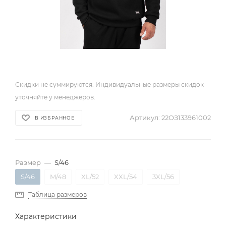
Скидки не суммируются. Индивидуальные размеры скидок
уточняйте у менеджеров.
Артикул:
22ОЗ133961002
В ИЗБРАННОЕ
Размер
—
S/46
S/46
M/48
XL/52
XXL/54
3XL/56
Таблица размеров
Характеристики