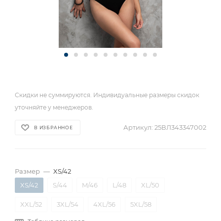
Скидки не суммируются. Индивидуальные размеры скидок
уточняйте у менеджеров.
Артикул:
25ВЛ343347002
В ИЗБРАННОЕ
Размер
—
XS/42
XS/42
S/44
M/46
L/48
XL/50
XXL/52
3XL/54
4XL/56
5XL/58