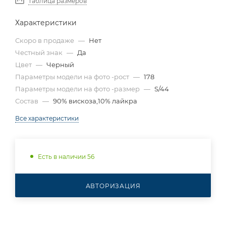
Таблица размеров
Характеристики
Скоро в продаже
—
Нет
Честный знак
—
Да
Цвет
—
Черный
Параметры модели на фото -рост
—
178
Параметры модели на фото -размер
—
S/44
Состав
—
90% вискоза,10% лайкра
Все характеристики
Есть в наличии 56
АВТОРИЗАЦИЯ