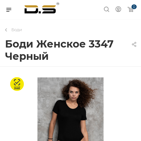
0
Боди
Боди Женское 3347
Черный
Честный знак