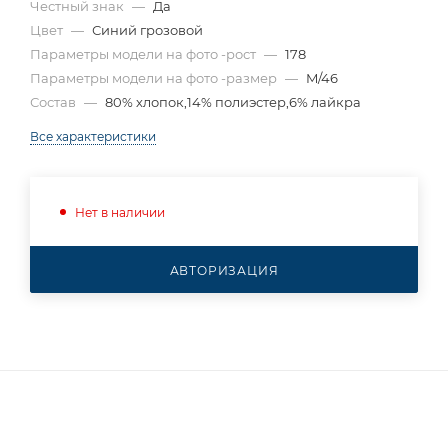
Честный знак
—
Да
Цвет
—
Синий грозовой
Параметры модели на фото -рост
—
178
Параметры модели на фото -размер
—
M/46
Состав
—
80% хлопок,14% полиэстер,6% лайкра
Все характеристики
Нет в наличии
АВТОРИЗАЦИЯ