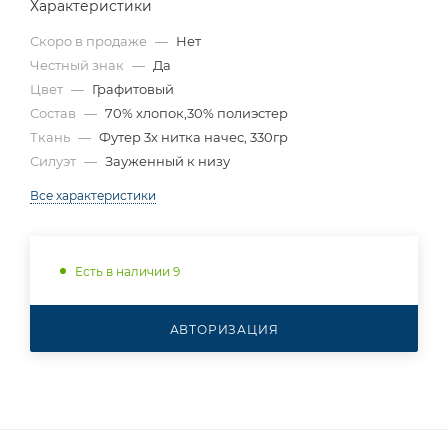
Характеристики
Скоро в продаже
—
Нет
Честный знак
—
Да
Цвет
—
Графитовый
Состав
—
70% хлопок,30% полиэстер
Ткань
—
Футер 3х нитка начес, 330гр
Силуэт
—
Зауженный к низу
Все характеристики
Есть в наличии 9
АВТОРИЗАЦИЯ