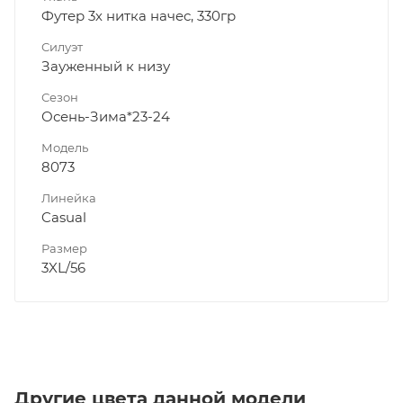
Футер 3х нитка начес, 330гр
Силуэт
Зауженный к низу
Сезон
Осень-Зима*23-24
Модель
8073
Линейка
Casual
Размер
3XL/56
Другие цвета данной модели