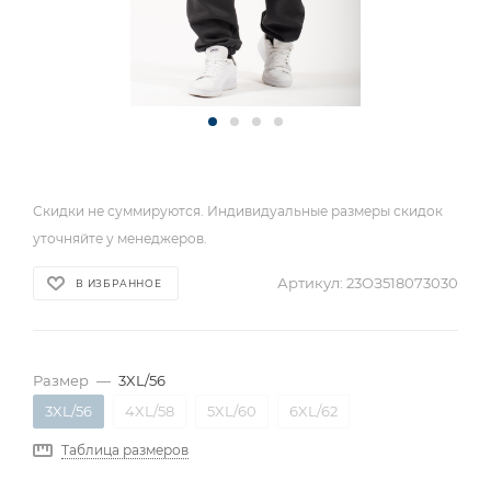
Скидки не суммируются. Индивидуальные размеры скидок
уточняйте у менеджеров.
Артикул:
23ОЗ518073030
В ИЗБРАННОЕ
Размер
—
3XL/56
3XL/56
4XL/58
5XL/60
6XL/62
Таблица размеров