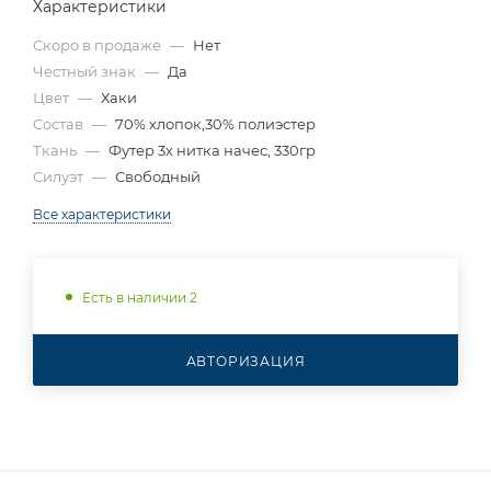
Характеристики
Скоро в продаже
—
Нет
Честный знак
—
Да
Цвет
—
Хаки
Состав
—
70% хлопок,30% полиэстер
Ткань
—
Футер 3х нитка начес, 330гр
Силуэт
—
Свободный
Все характеристики
Есть в наличии 2
АВТОРИЗАЦИЯ