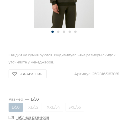
Скидки не суммируются. Индивидуальные размеры скидок
уточняйте у менеджеров.
Артикул:
25ОЗ165183081
В ИЗБРАННОЕ
Размер
—
L/50
L/50
XL/52
XXL/54
3XL/56
Таблица размеров