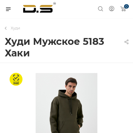
0
Худи
Худи Мужское 5183
Хаки
Честный знак