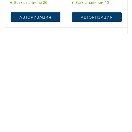
Есть в наличии 26
Есть в наличии 40
АВТОРИЗАЦИЯ
АВТОРИЗАЦИЯ
Честный знак
Честный знак
Брюки Мужские 8057
Брюки Мужские 8070
Графитовый
Серый
Есть в наличии 17
Есть в наличии 94