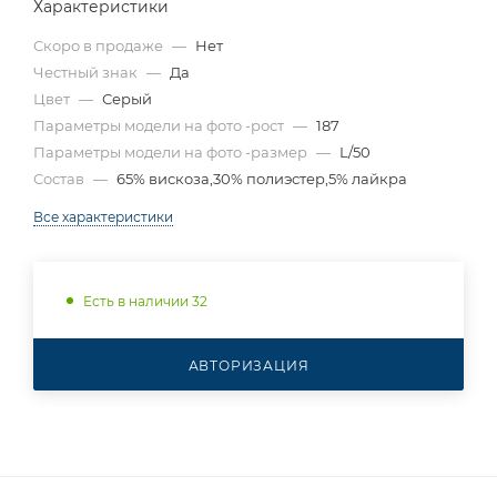
Характеристики
Скоро в продаже
—
Нет
Честный знак
—
Да
Цвет
—
Серый
Параметры модели на фото -рост
—
187
Параметры модели на фото -размер
—
L/50
Состав
—
65% вискоза,30% полиэстер,5% лайкра
Все характеристики
Есть в наличии 32
АВТОРИЗАЦИЯ