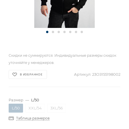
Скидки не суммируются. Индивидуальные размеры скидок
уточняйте у менеджеров.
Артикул:
23ОЗ155198002
В ИЗБРАННОЕ
Размер
—
L/50
L/50
XXL/54
3XL/56
Таблица размеров