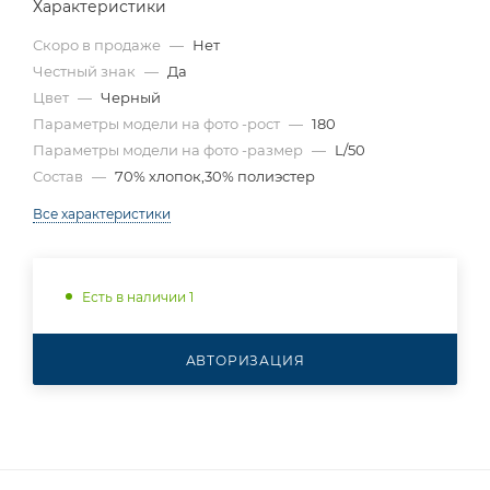
Характеристики
Скоро в продаже
—
Нет
Честный знак
—
Да
Цвет
—
Черный
Параметры модели на фото -рост
—
180
Параметры модели на фото -размер
—
L/50
Состав
—
70% хлопок,30% полиэстер
Все характеристики
Есть в наличии 1
АВТОРИЗАЦИЯ