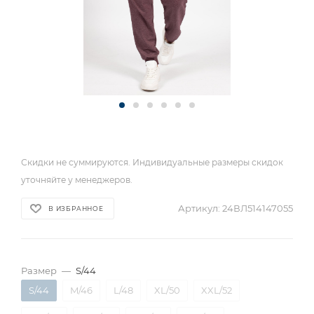
Скидки не суммируются. Индивидуальные размеры скидок
уточняйте у менеджеров.
Артикул:
24ВЛ514147055
В ИЗБРАННОЕ
Размер
—
S/44
S/44
M/46
L/48
XL/50
XXL/52