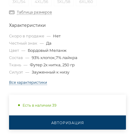
3XL/54
4XL/56
5XL/58
6XL/60
Таблица размеров
Характеристики
Скоро в продаже
—
Нет
Честный знак
—
Да
Цвет
—
Бордовый Меланж
Состав
—
93% хлопок,7% лайкра
Ткань
—
Футер 2х нитка, 250 гр
Силуэт
—
Зауженный к низу
Все характеристики
Есть в наличии 39
АВТОРИЗАЦИЯ