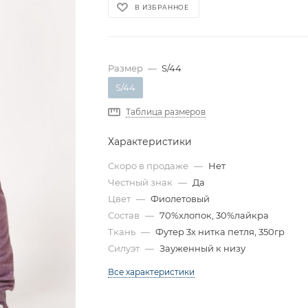
В ИЗБРАННОЕ
Размер
—
S/44
S/44
Таблица размеров
Характеристики
Скоро в продаже
—
Нет
Честный знак
—
Да
Цвет
—
Фиолетовый
Состав
—
70%хлопок, 30%лайкра
Ткань
—
Футер 3х нитка петля, 350гр
Силуэт
—
Зауженный к низу
Все характеристики