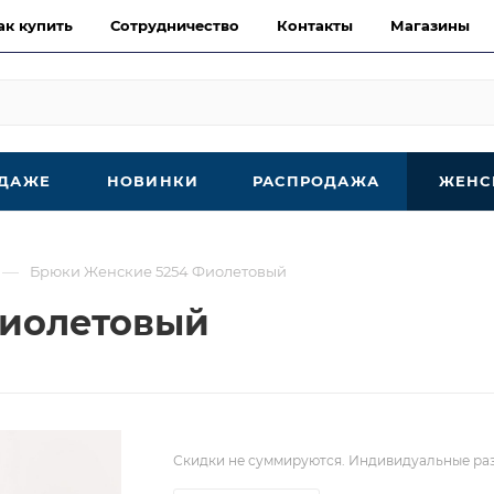
ак купить
Сотрудничество
Контакты
Магазины
ОДАЖЕ
НОВИНКИ
РАСПРОДАЖА
ЖЕНС
—
Брюки Женские 5254 Фиолетовый
Фиолетовый
Скидки не суммируются. Индивидуальные раз