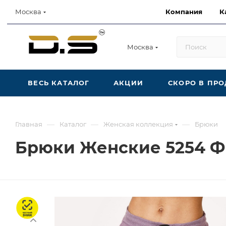
Компания
К
Москва
Москва
ВЕСЬ КАТАЛОГ
АКЦИИ
СКОРО В ПР
—
—
—
Главная
Каталог
Женская коллекция
Брюки
Брюки Женские 5254 
Честный знак