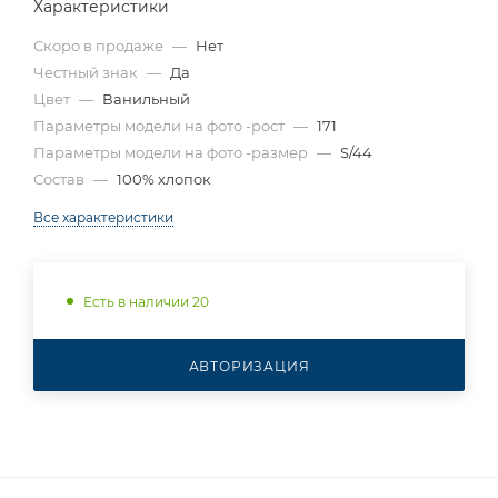
Характеристики
Скоро в продаже
—
Нет
Честный знак
—
Да
Цвет
—
Ванильный
Параметры модели на фото -рост
—
171
Параметры модели на фото -размер
—
S/44
Состав
—
100% хлопок
Все характеристики
Есть в наличии 20
АВТОРИЗАЦИЯ