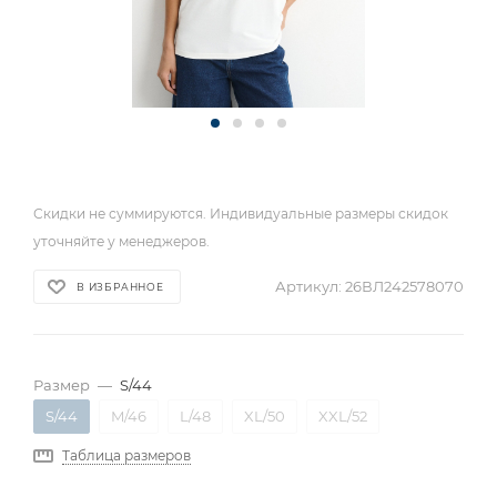
Скидки не суммируются. Индивидуальные размеры скидок
уточняйте у менеджеров.
Артикул:
26ВЛ242578070
В ИЗБРАННОЕ
Размер
—
S/44
S/44
M/46
L/48
XL/50
XXL/52
Таблица размеров