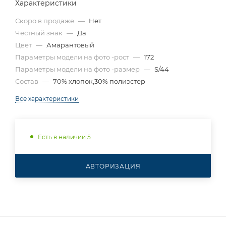
Характеристики
Скоро в продаже
—
Нет
Честный знак
—
Да
Цвет
—
Амарантовый
Параметры модели на фото -рост
—
172
Параметры модели на фото -размер
—
S/44
Состав
—
70% хлопок,30% полиэстер
Все характеристики
Есть в наличии 5
АВТОРИЗАЦИЯ