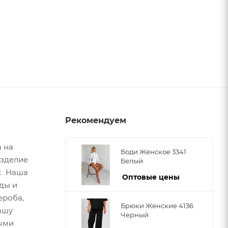
Рекомендуем
а на
Боди Женское 3341
изделие
Белый
у. Наша
Оптовые цены
ды и
ероба,
Брюки Женские 4136
ашу
Черный
ыми