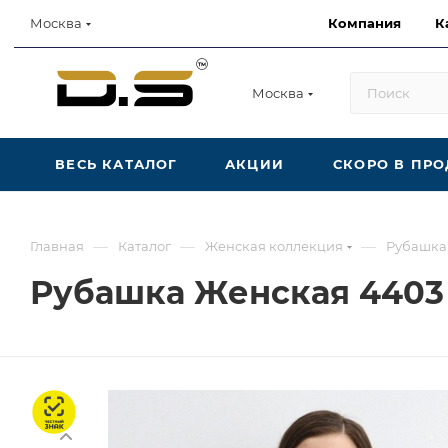
Компания
К
Москва
Москва
ВЕСЬ КАТАЛОГ
АКЦИИ
СКОРО В ПР
—
—
—
Главная
Каталог
Женская коллекция
Рубашка
Рубашка Женская 4403
Честный знак