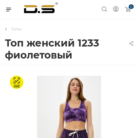
0
Топы
Топ женский 1233
фиолетовый
Честный знак