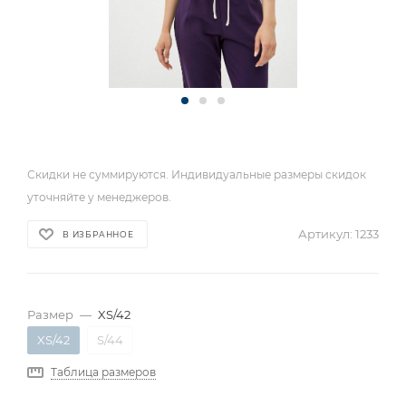
Скидки не суммируются. Индивидуальные размеры скидок
уточняйте у менеджеров.
Артикул:
1233
В ИЗБРАННОЕ
Размер
—
XS/42
XS/42
S/44
Таблица размеров