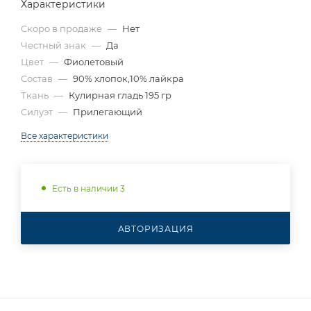
Характеристики
Скоро в продаже
—
Нет
Честный знак
—
Да
Цвет
—
Фиолетовый
Состав
—
90% хлопок,10% лайкра
Ткань
—
Кулирная гладь 195 гр
Силуэт
—
Прилегающий
Все характеристики
Есть в наличии 3
АВТОРИЗАЦИЯ