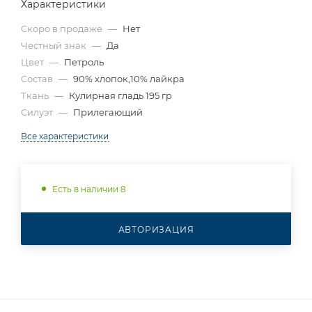
Характеристики
Скоро в продаже
—
Нет
Честный знак
—
Да
Цвет
—
Петроль
Состав
—
90% хлопок,10% лайкра
Ткань
—
Кулирная гладь 195 гр
Силуэт
—
Прилегающий
Все характеристики
Есть в наличии 8
АВТОРИЗАЦИЯ