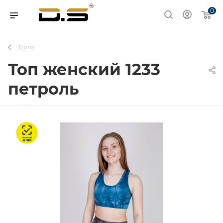
0
Топы
Топ женский 1233
петроль
Честный знак