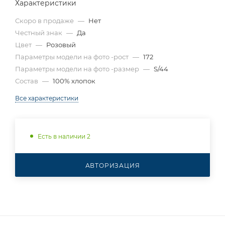
Характеристики
Скоро в продаже
—
Нет
Честный знак
—
Да
Цвет
—
Розовый
Параметры модели на фото -рост
—
172
Параметры модели на фото -размер
—
S/44
Состав
—
100% хлопок
Все характеристики
Есть в наличии 2
АВТОРИЗАЦИЯ