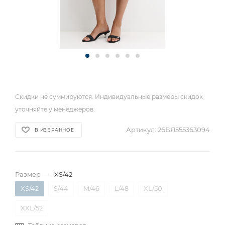
Скидки не суммируются. Индивидуальные размеры скидок
уточняйте у менеджеров.
Артикул:
26ВЛ555363094
В ИЗБРАННОЕ
Размер
—
XS/42
XS/42
S/44
M/46
L/48
XL/50
XXL/52