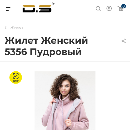
0
Жилет
Жилет Женский
5356 Пудровый
Честный знак