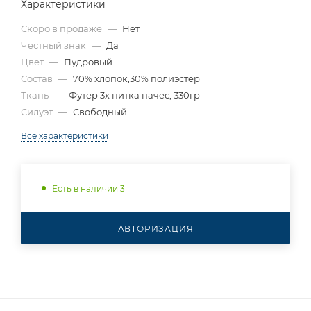
Характеристики
Скоро в продаже
—
Нет
Честный знак
—
Да
Цвет
—
Пудровый
Состав
—
70% хлопок,30% полиэстер
Ткань
—
Футер 3х нитка начес, 330гр
Силуэт
—
Свободный
Все характеристики
Есть в наличии 3
АВТОРИЗАЦИЯ