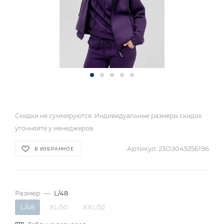
Скидки не суммируются. Индивидуальные размеры скидок
уточняйте у менеджеров.
Артикул:
23ОЗ045356196
В ИЗБРАННОЕ
Размер
—
L/48
L/48
XL/50
XXL/52