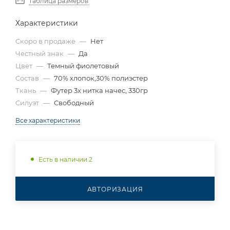
Таблица размеров
Характеристики
Скоро в продаже
—
Нет
Честный знак
—
Да
Цвет
—
Темный фиолетовый
Состав
—
70% хлопок,30% полиэстер
Ткань
—
Футер 3х нитка начес, 330гр
Силуэт
—
Свободный
Все характеристики
Есть в наличии 2
АВТОРИЗАЦИЯ